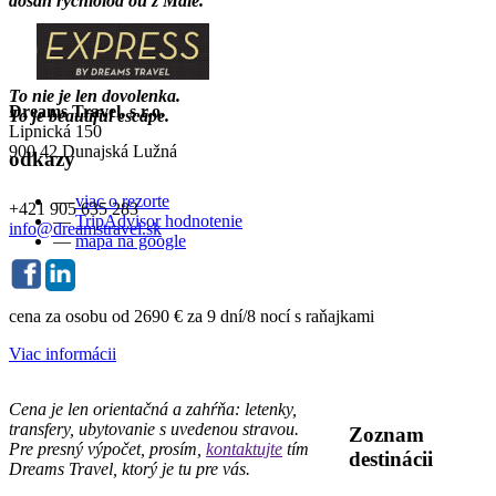
dosah rýchloloďou z Male.
To nie je len dovolenka.
Dreams Travel, s.r.o.
To je beautiful escape.
Lipnická 150
900 42 Dunajská Lužná
odkazy
—
viac o rezorte
+421 905 635 283
—
TripAdvisor hodnotenie
info@dreamstravel.sk
—
mapa na google
cena za osobu od
2690 €
za 9 dní/8 nocí s raňajkami
Viac informácii
Cena je len orientačná a zahŕňa: letenky,
transfery, ubytovanie s uvedenou stravou.
Zoznam
Pre presný výpočet, prosím,
kontaktujte
tím
destinácii
Dreams Travel, ktorý je tu pre vás.