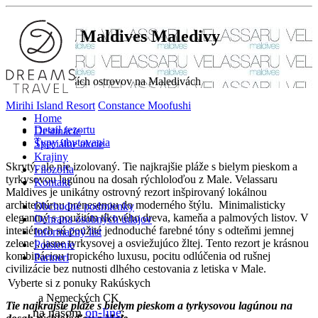
Velassaru Maldives
Maledivy
Jeden z najkrajších ostrovov na Maledivách
Mirihi Island Resort
Constance Moofushi
Home
Detail rezortu
Destinácie
Typy ubytovania
Špeciálne akcie
Krajiny
Skrytý, ale nie izolovaný. Tie najkrajšie pláže s bielym pieskom a
Filozofia
tyrkysovou lagúnou na dosah rýchloloďou z Male. Velassaru
Kontakt
Maldives je unikátny ostrovný rezort inšpirovaný lokálnou
architektúrou prenesenou do moderného štýlu. Minimalisticky
Obchodné podmienky
elegantný s použitím tíkového dreva, kameňa a palmových listov. V
Ochrana osobných údajov
interiéroch sú použité jednoduché farebné tóny s odteňmi jemnej
Informačný list
zelenej, jasne tyrkysovej a osviežujúco žltej. Tento rezort je krásnou
Poistenie
kombináciou tropického luxusu, pocitu odlúčenia od rušnej
Partneri
civilizácie bez nutnosti dlhého cestovania z letiska v Male.
Vyberte si z ponuky Rakúskych
a Nemeckých CK
Tie najkrajšie pláže s bielym pieskom a tyrkysovou lagúnou na
na našom
on-line
: