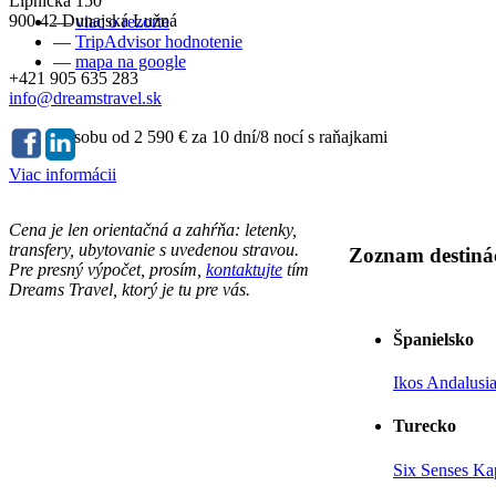
Lipnická 150
900 42 Dunajská Lužná
—
viac o rezorte
—
TripAdvisor hodnotenie
—
mapa na google
+421 905 635 283
info@dreamstravel.sk
cena za osobu od
2 590 €
za 10 dní/8 nocí s raňajkami
Viac informácii
Cena je len orientačná a zahŕňa: letenky,
transfery, ubytovanie s uvedenou stravou.
Zoznam destinác
Pre presný výpočet, prosím,
kontaktujte
tím
Dreams Travel, ktorý je tu pre vás.
Španielsko
Ikos Andalusi
Turecko
Six Senses Ka