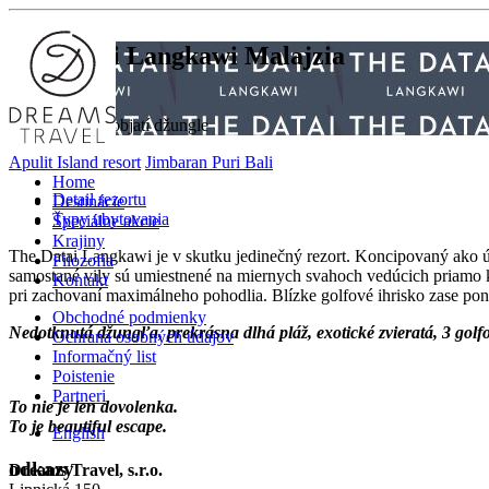
The Datai Langkawi
Malajzia
Krásny únik v objatí džungle
Apulit Island resort
Jimbaran Puri Bali
Home
Detail rezortu
Destinácie
Typy ubytovania
Špeciálne akcie
Krajiny
The Datai Langkawi je v skutku jedinečný rezort. Koncipovaný ako ú
Filozofia
samostané vily sú umiestnené na miernych svahoch vedúcich priamo k
Kontakt
pri zachovaní maximálneho pohodlia. Blízke golfové ihrisko zase ponú
Obchodné podmienky
Nedotknutá džungľa, prekrásna dlhá pláž, exotické zvieratá, 3 golf
Ochrana osobných údajov
Informačný list
Poistenie
Partneri
To nie je len dovolenka.
To je beautiful escape.
English
odkazy
Dreams Travel, s.r.o.