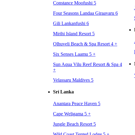
Constance Moofushi 5
Four Seasons Landaa Giraavaru 6
Gili Lankanfushi 6
Mirihi Island Resort 5
Olhuveli Beach & Spa Resort 4
+
Six Senses Laamu 5
+
Sun Aqua Vilu Reef Resort & Spa 4
+
Velassaru Maldives 5
Srí Lanka
Anantara Peace Haven 5
Cape Weligama 5
+
Jungle Beach Resort 5
Wild Coast Tented Lodge 5
+