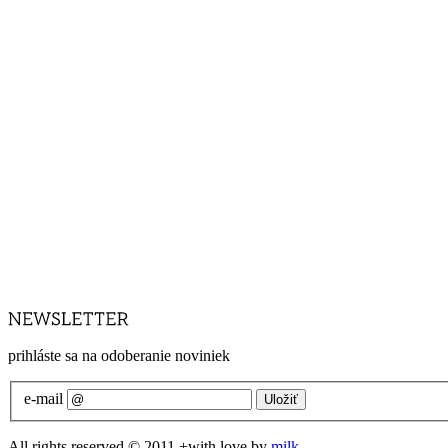
prihláste sa na odoberanie noviniek
e-mail
All rights reserved © 2011 +with love by
milk