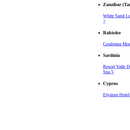
Zanzibar (Ta
White Sand Lu
+
Rakúsko
Gradonna Mou
Sardínia
Resort Valle D
Spa 5
Cyprus
Elysium Hotel