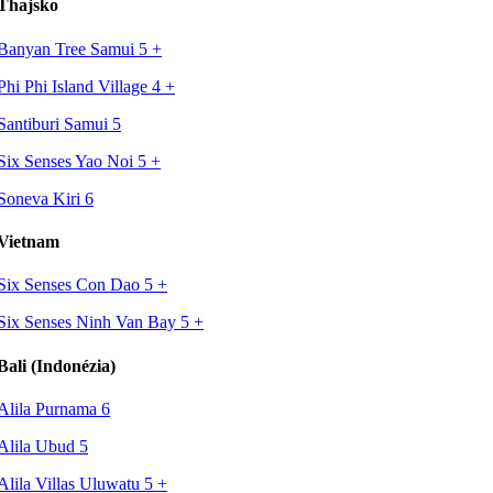
Thajsko
Banyan Tree Samui 5
+
Phi Phi Island Village 4
+
Santiburi Samui 5
Six Senses Yao Noi 5
+
Soneva Kiri 6
Vietnam
Six Senses Con Dao 5
+
Six Senses Ninh Van Bay 5
+
Bali (Indonézia)
Alila Purnama 6
Alila Ubud 5
Alila Villas Uluwatu 5
+