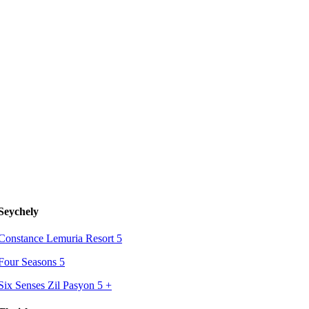
Seychely
Constance Lemuria Resort 5
Four Seasons 5
Six Senses Zil Pasyon 5
+