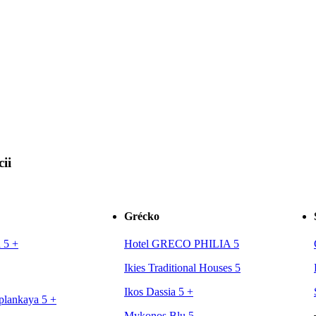
ii
Grécko
a 5
+
Hotel GRECO PHILIA 5
Ikies Traditional Houses 5
Ikos Dassia 5
+
plankaya 5
+
Mykonos Blu 5