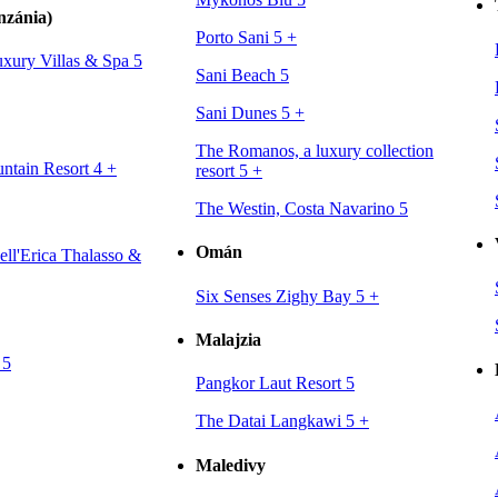
nzánia)
Porto Sani 5
+
xury Villas & Spa 5
Sani Beach 5
Sani Dunes 5
+
The Romanos, a luxury collection
ntain Resort 4
+
resort 5
+
The Westin, Costa Navarino 5
Omán
ell'Erica Thalasso &
Six Senses Zighy Bay 5
+
Malajzia
 5
Pangkor Laut Resort 5
The Datai Langkawi 5
+
Maledivy