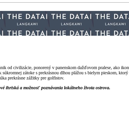
nik od civilizácie, ponorený v panenskom dažďovom pralese, ako ikon
 súkromnej zátoke s prekrásnou dlhou plážou s bielym pieskom, ktorý 
ka prekrásne zážitky pre golfistov.
ové ihriská a možnosť poznávania lokálneho života ostrova.