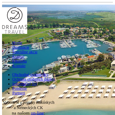
Home
Destinácie
Špeciálne akcie
Krajiny
Filozofia
Kontakt
Obchodné podmienky
Ochrana osobných údajov
Informačný list
Poistenie
Partneri
Vyberte si z ponuky Rakúskych
a Nemeckých CK
na našom
on-line
: