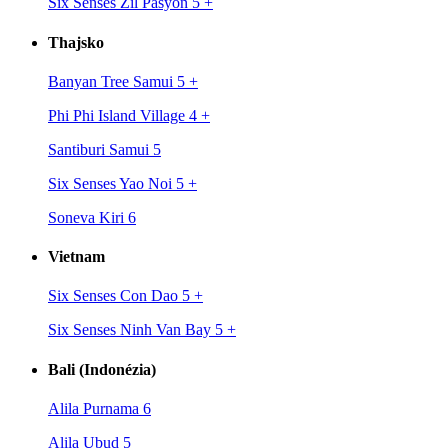
Six Senses Zil Pasyon 5
+
Thajsko
Banyan Tree Samui 5
+
Phi Phi Island Village 4
+
Santiburi Samui 5
Six Senses Yao Noi 5
+
Soneva Kiri 6
Vietnam
Six Senses Con Dao 5
+
Six Senses Ninh Van Bay 5
+
Bali (Indonézia)
Alila Purnama 6
Alila Ubud 5