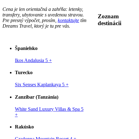
Cena je len orientačná a zahŕňa: letenky,
transfery, ubytovanie s uvedenou stravou.
Zoznam
Pre presný výpočet, prosím,
kontaktujte
tím
destinácii
Dreams Travel, ktorý je tu pre vás.
Španielsko
Ikos Andalusia 5
+
Turecko
Six Senses Kaplankaya 5
+
Zanzibar (Tanzánia)
White Sand Luxury Villas & Spa 5
+
Rakúsko
Gradonna Mountain Resort 4
+