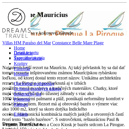
La Pirogue
Maurícius
Neformálna krása v kokosovej záhrade
Villas HM Paraíso del Mar
Constance Belle Mare Plage
Home
Detail rezortu
Destinácie
Typy ubytovania
Špeciálne akcie
Krajiny
Najautentickejší rezort na Mauríciu. Aj taký prívlastok by sa dal dať
Filozofia
tomuto rezortu inšpirovanému známou Maurícijskou rybárskou
Kontakt
loďkou, od ktorej dostal tento rezort názov. Unikátna architektúra
rezortu La Pirogue je podčiarknutá aj v izbách
Obchodné podmienky
použitím množstva dreva a tradičných materiálov. Chatky, ktoré
Ochrana osobných údajov
majú všetky výhľad do úžasnej záhrady s viac ako
Informačný list
1000 kokosovými palmami a pláž, ponúkajú neformálny komfort v
Poistenie
tieni týchto paliem. Rezort má aj obrovský bazén o výmere viac
Partneri
ako 1000 m2, ktorý sa skoro dotýka Indického
oceánu. Harmonická kombinácia malých jaskýň a otvorených častí
English
tvorí tento "bazén bazénov". S ostrovčekmi, reštauráciou Paul &
Dreams Travel, s.r.o.
Virginie, Beach Bar-om a Coco Kiosk je bazén srdcom La Pirogue.