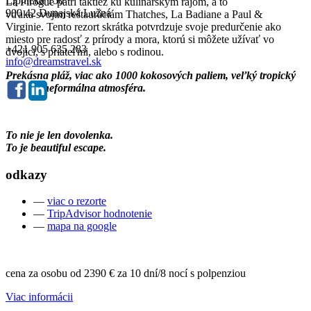
Lipnická 150
La Pirogue patrí taktiež ku kulinárskym rajom, a to
900 42 Dunajská Lužná
vďaka svojim reštauráciám Thatches, La Badiane a Paul &
Virginie. Tento rezort skrátka potvrdzuje svoje predurčenie ako
miesto pre radosť z prírody a mora, ktorú si môžete užívať vo
+421 905 635 283
dvojici, s priateľmi, alebo s rodinou.
info@dreamstravel.sk
Prekásna pláž, viac ako 1000 kokosových paliem, veľký tropický
bazén a neformálna atmosféra.
To nie je len dovolenka.
To je beautiful escape.
odkazy
—
viac o rezorte
—
TripAdvisor hodnotenie
—
mapa na google
cena za osobu od
2390 €
za 10 dní/8 nocí s polpenziou
Viac informácii