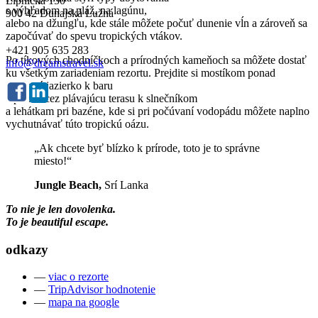
Lipnická 150
s výhľadom na pláž, na lagúnu,
900 42 Dunajská Lužná
alebo na džungľu, kde stále môžete počuť dunenie vĺn a zároveň sa
započúvať do spevu tropických vtákov.
+421 905 635 283
Po tíkových chodníčkoch a prírodných kameňoch sa môžete dostať
info@dreamstravel.sk
ku všetkým zariadeniam rezortu. Prejdite si mostíkom ponad
lotosové jazierko k baru
a potom cez plávajúcu terasu k slnečníkom
a lehátkam pri bazéne, kde si pri počúvaní vodopádu môžete naplno
vychutnávať túto tropickú oázu.
„Ak chcete byť blízko k prírode, toto je to správne
miesto!“
Jungle Beach,
Srí Lanka
To nie je len dovolenka.
To je beautiful escape.
odkazy
—
viac o rezorte
—
TripAdvisor hodnotenie
—
mapa na google