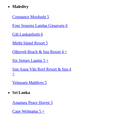
Maledivy
Constance Moofushi 5
Four Seasons Landaa Giraavaru 6
Gili Lankanfushi 6
Mirihi Island Resort 5
Olhuveli Beach & Spa Resort 4
+
Six Senses Laamu 5
+
Sun Aqua Vilu Reef Resort & Spa 4
+
Velassaru Maldives 5
Srí Lanka
Anantara Peace Haven 5
Cape Weligama 5
+