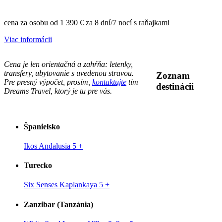
cena za osobu od
1 390 €
za 8 dní/7 nocí s raňajkami
Viac informácii
Cena je len orientačná a zahŕňa: letenky,
transfery, ubytovanie s uvedenou stravou.
Zoznam
Pre presný výpočet, prosím,
kontaktujte
tím
destinácii
Dreams Travel, ktorý je tu pre vás.
Španielsko
Ikos Andalusia 5
+
Turecko
Six Senses Kaplankaya 5
+
Zanzibar (Tanzánia)