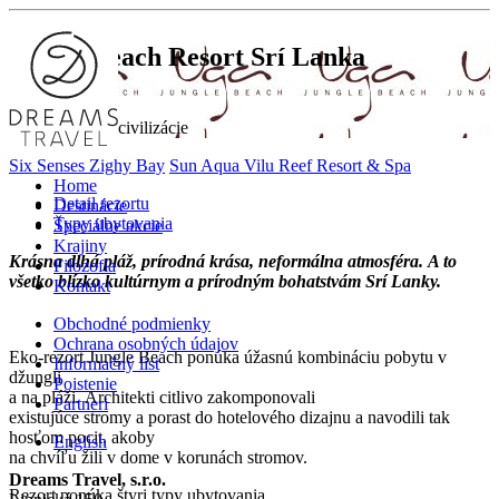
Jungle Beach Resort
Srí Lanka
Únik od rušnej civilizácie
Six Senses Zighy Bay
Sun Aqua Vilu Reef Resort & Spa
Home
Detail rezortu
Destinácie
Typy ubytovania
Špeciálne akcie
Krajiny
Krásna dlhá pláž, prírodná krása, neformálna atmosféra. A to
Filozofia
všetko blízko kultúrnym a prírodným bohatstvám Srí Lanky.
Kontakt
Obchodné podmienky
Ochrana osobných údajov
Eko-rezort Jungle Beach ponúka úžasnú kombináciu pobytu v
Informačný list
džungli
Poistenie
a na pláži. Architekti citlivo zakomponovali
Partneri
existujúce stromy a porast do hotelového dizajnu a navodili tak
hosťom pocit, akoby
English
na chvíľu žili v dome v korunách stromov.
Dreams Travel, s.r.o.
Rezort ponúka štyri typy ubytovania